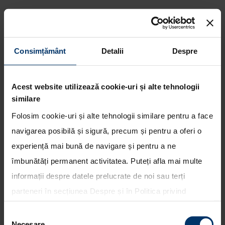
Consimțământ
Detalii
Despre
Noul Santa Fe – inovatie si
Acest website utilizează cookie-uri și alte tehnologii
rafinament
similare
Folosim cookie-uri și alte tehnologii similare pentru a face
navigarea posibilă și sigură, precum și pentru a oferi o
experiență mai bună de navigare și pentru a ne
îmbunătăți permanent activitatea. Puteți afla mai multe
informații despre datele prelucrate de noi sau terți
parteneri în secțiunea
Despre
și în
Politica privind
utilizarea modulelor cookie
. Puteți opta în bloc pentru
Selecția
toate cookie-urile, una sau mai multe categorii sau să
Necesare