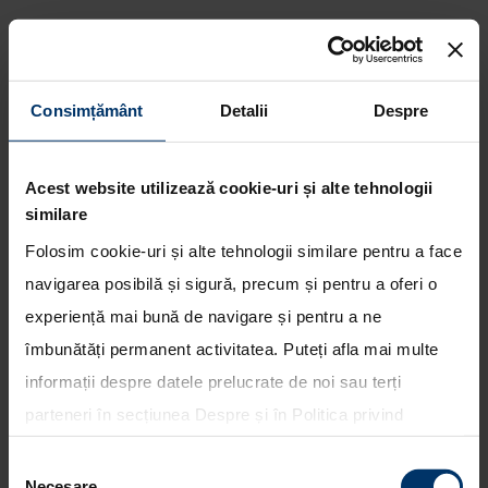
Consimțământ
Detalii
Despre
O zi cu succese si ghinioane
pentru echipa Hyundai Shell
Acest website utilizează cookie-uri și alte tehnologii
World Rally in Argentina
similare
Folosim cookie-uri și alte tehnologii similare pentru a face
navigarea posibilă și sigură, precum și pentru a oferi o
experiență mai bună de navigare și pentru a ne
îmbunătăți permanent activitatea. Puteți afla mai multe
informații despre datele prelucrate de noi sau terți
parteneri în secțiunea
Despre
și în
Politica privind
utilizarea modulelor cookie
. Puteți opta în bloc pentru
Selecția
toate cookie-urile, una sau mai multe categorii sau să
Necesare