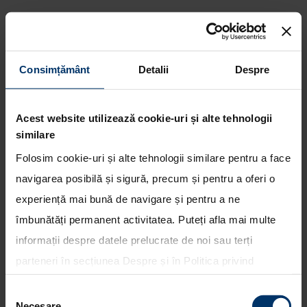
Consimțământ
Detalii
Despre
Obiectiv atins pentru echipa
Hyundai Shell World Rally in
Acest website utilizează cookie-uri și alte tehnologii
Raliul Frantei
similare
Folosim cookie-uri și alte tehnologii similare pentru a face
navigarea posibilă și sigură, precum și pentru a oferi o
experiență mai bună de navigare și pentru a ne
îmbunătăți permanent activitatea. Puteți afla mai multe
informații despre datele prelucrate de noi sau terți
parteneri în secțiunea
Despre
și în
Politica privind
utilizarea modulelor cookie
. Puteți opta în bloc pentru
Selecția
toate cookie-urile, una sau mai multe categorii sau să
Necesare