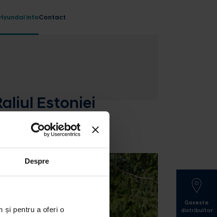
Hyundai info
Contact
liul Estoniei
Despre
Gaseste
 și pentru a oferi o
distribuitor