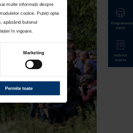
mai multe informații despre
a modulelor cookie
. Puteți opta
le, apăsând butonul
Programeaz
vizita
ției în vigoare.
Marketing
Solicita
oferta
Permite toate