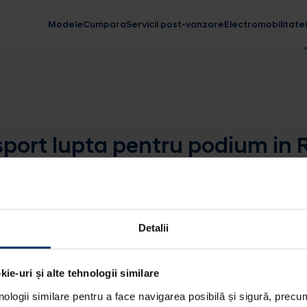
Modele
Cumpara
Servicii post-vanzare
Electromobilitate
ort lupta pentru podium in Ra
Detalii
ie-uri și alte tehnologii similare
nologii similare pentru a face navigarea posibilă și sigură, precum