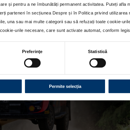
re și pentru a ne îmbunătăți permanent activitatea. Puteți afla 
erți parteneri în secțiunea
Despre
și în
Politica privind utilizare
rile, una sau mai multe categorii sau să refuzați toate cookie-uri
ookie-urile necesare, care sunt activate automat, conform legisla
Preferinţe
Statistică
Permite selecția