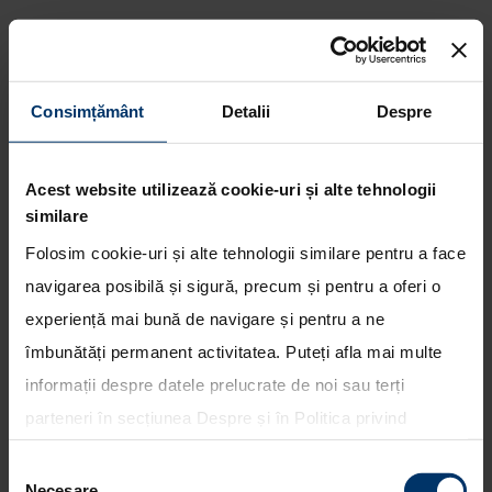
Consimțământ
Detalii
Despre
Pilotul Bouffier se alatura
programului de testare Hyundai
Acest website utilizează cookie-uri și alte tehnologii
Motorsport 2013
similare
Folosim cookie-uri și alte tehnologii similare pentru a face
navigarea posibilă și sigură, precum și pentru a oferi o
experiență mai bună de navigare și pentru a ne
îmbunătăți permanent activitatea. Puteți afla mai multe
informații despre datele prelucrate de noi sau terți
parteneri în secțiunea
Despre
și în
Politica privind
utilizarea modulelor cookie
. Puteți opta în bloc pentru
Selecția
toate cookie-urile, una sau mai multe categorii sau să
Necesare