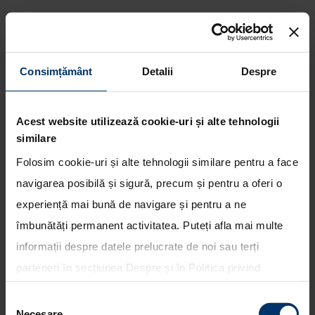
Consimțământ
Detalii
Despre
Podium pentru Hyundai
Motorsport, la ultima etapa din
Acest website utilizează cookie-uri și alte tehnologii
WRC 2021
similare
Folosim cookie-uri și alte tehnologii similare pentru a face
navigarea posibilă și sigură, precum și pentru a oferi o
experiență mai bună de navigare și pentru a ne
îmbunătăți permanent activitatea. Puteți afla mai multe
informații despre datele prelucrate de noi sau terți
parteneri în secțiunea
Despre
și în
Politica privind
utilizarea modulelor cookie
. Puteți opta în bloc pentru
Selecția
toate cookie-urile, una sau mai multe categorii sau să
Necesare