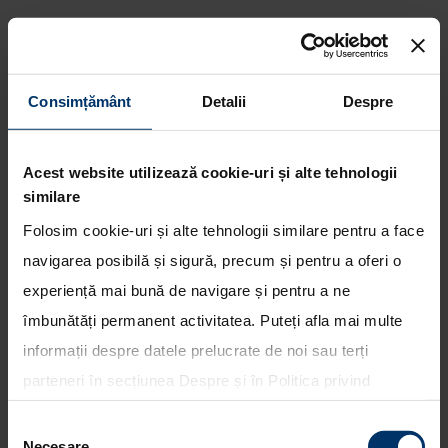
Consimțământ
Detalii
Despre
Podium pentru Hyundai
Motorsport si Dani Sordo in
Acest website utilizează cookie-uri și alte tehnologii
Raliul Spaniei
similare
Folosim cookie-uri și alte tehnologii similare pentru a face
navigarea posibilă și sigură, precum și pentru a oferi o
experiență mai bună de navigare și pentru a ne
îmbunătăți permanent activitatea. Puteți afla mai multe
informații despre datele prelucrate de noi sau terți
parteneri în secțiunea
Despre
și în
Politica privind
utilizarea modulelor cookie
. Puteți opta în bloc pentru
Selecția
toate cookie-urile, una sau mai multe categorii sau să
Necesare