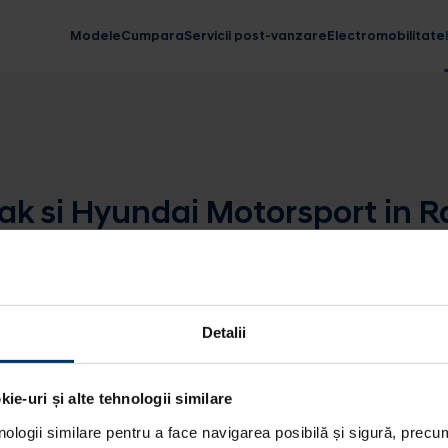
Modele
Cumpara
Servicii post-vanzare
Electromobilitate
k si Hyundai Motorsport in Ra
Detalii
ie-uri și alte tehnologii similare
nologii similare pentru a face navigarea posibilă și sigură, precum