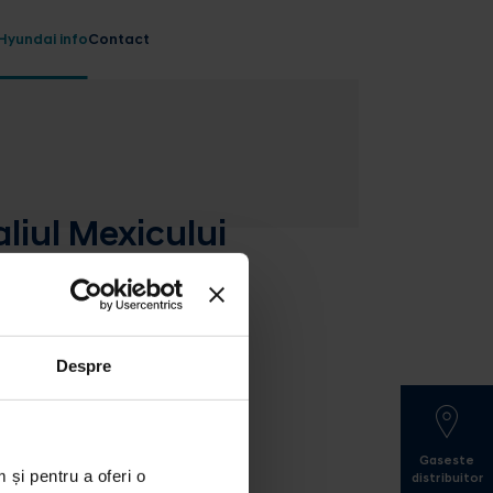
Hyundai info
Contact
liul Mexicului
Despre
Gaseste
 și pentru a oferi o
distribuitor