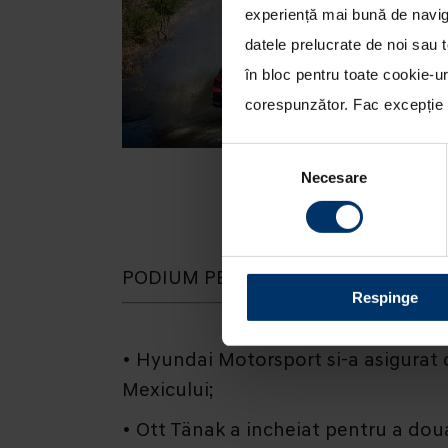
experiență mai bună de naviga
datele prelucrate de noi sau t
în bloc pentru toate cookie-u
corespunzător. Fac excepție c
Selecția
Necesare
consimțământului
PODIUM PENTRU OTT TÄNAK SI HY
Respinge
• Hyundai Motorsport si-a asigurat 
Mexicului;
• Ott Tänak a incheiat pentru a dou