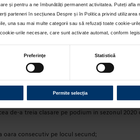
re și pentru a ne îmbunătăți permanent activitatea. Puteți afla 
erți parteneri în secțiunea
Despre
și în
Politica privind utilizare
rile, una sau mai multe categorii sau să refuzați toate cookie-uri
ookie-urile necesare, care sunt activate automat, conform legisla
Preferinţe
Statistică
UNDAI MOTORSPORT IN RALIUL MEXICULUI
Permite selecția
cea de-a treia clasare pe podium in sezonul 2020 
a oara consecutiv pe locul secund;