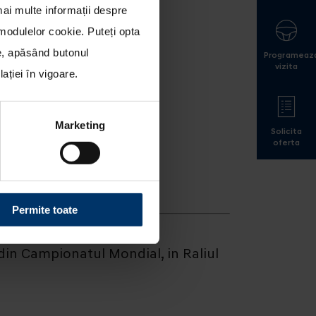
mai multe informații despre
a modulelor cookie
. Puteți opta
le, apăsând butonul
Programeaz
vizita
ției în vigoare.
Marketing
Solicita
oferta
Permite toate
din Campionatul Mondial, in Raliul