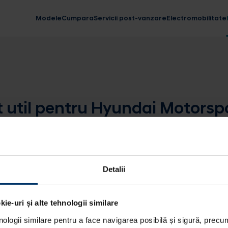
Modele
Cumpara
Servicii post-vanzare
Electromobilitate
st util pentru Hyundai Motorsp
Detalii
ie-uri și alte tehnologii similare
nologii similare pentru a face navigarea posibilă și sigură, precum