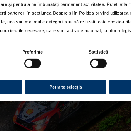
re și pentru a ne îmbunătăți permanent activitatea. Puteți afla 
erți parteneri în secțiunea
Despre
și în
Politica privind utilizare
rile, una sau mai multe categorii sau să refuzați toate cookie-uri
ookie-urile necesare, care sunt activate automat, conform legisla
Preferinţe
Statistică
Permite selecția