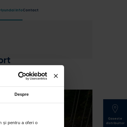
Hyundai info
Contact
ort
Despre
Gaseste
 și pentru a oferi o
distribuitor