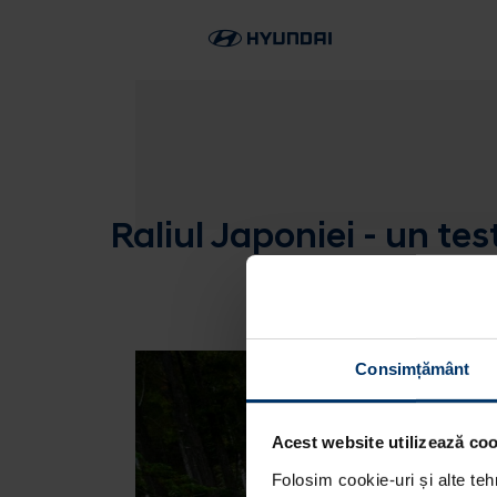
Raliul Japoniei - un te
Consimțământ
Acest website utilizează cook
Folosim cookie-uri și alte teh