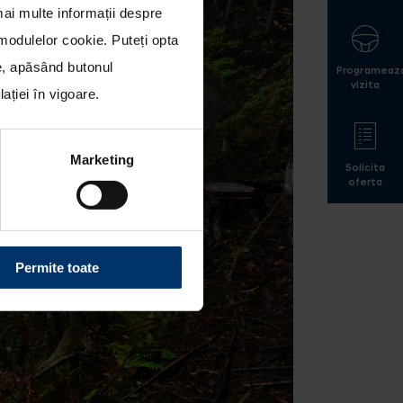
mai multe informații despre
a modulelor cookie
. Puteți opta
le, apăsând butonul
Programeaz
vizita
ției în vigoare.
Marketing
Solicita
oferta
Permite toate