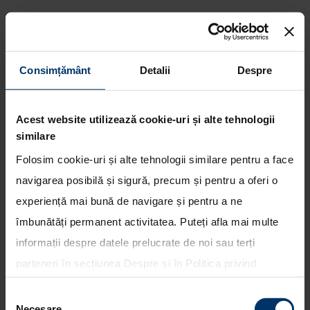
Consimțământ
Detalii
Despre
Style Set Free - viziunea
Hyundai in ceea ce priveste
Acest website utilizează cookie-uri și alte tehnologii
viitorul mobilitatii
similare
Folosim cookie-uri și alte tehnologii similare pentru a face
navigarea posibilă și sigură, precum și pentru a oferi o
experiență mai bună de navigare și pentru a ne
îmbunătăți permanent activitatea. Puteți afla mai multe
informații despre datele prelucrate de noi sau terți
parteneri în secțiunea
Despre
și în
Politica privind
utilizarea modulelor cookie
. Puteți opta în bloc pentru
Selecția
toate cookie-urile, una sau mai multe categorii sau să
Necesare