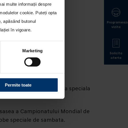
mai multe informații despre
a modulelor cookie
. Puteți opta
le, apăsând butonul
Programeaz
vizita
ției în vigoare.
Marketing
Solicita
oferta
Permite toate
ring a castigat prima proba speciala
 a sasea a Campionatului Mondial de
probe speciale de sambata.