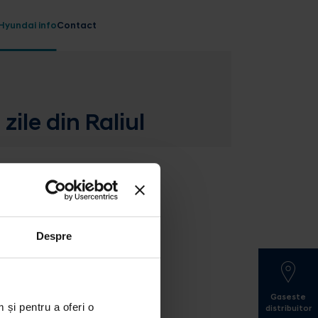
Hyundai info
Contact
zile din Raliul
Despre
Gaseste
 și pentru a oferi o
distribuitor