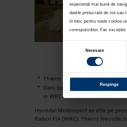
experiență mai bună de naviga
datele prelucrate de noi sau t
în bloc pentru toate cookie-u
corespunzător. Fac excepție c
Selecția
Necesare
consimțământului
Thierry Neuville ocupa prima poz
Respinge
Dani Sordo a avut o evolutie buna
in WRC
Hyundai Motorsport se afla pe primu
Raliuri FIA (WRC). Thierry Neuville