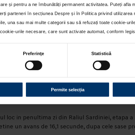
re și pentru a ne îmbunătăți permanent activitatea. Puteți afla 
erți parteneri în secțiunea
Despre
și în
Politica privind utilizare
rile, una sau mai multe categorii sau să refuzați toate cookie-uri
ookie-urile necesare, care sunt activate automat, conform legisla
Preferinţe
Statistică
itie, cu un avans de 16,1 secunde
Permite selecția
 si a urcat in top patru la general, iar Kevin Abb
l loc in penultima zi din Raliul Sardiniei, etapa
 detine un avans de 16,1 secunde, dupa cele sase 