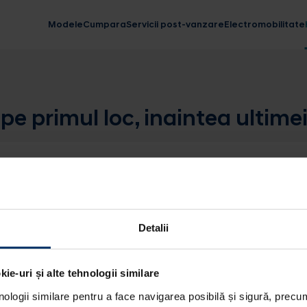
Modele
Cumpara
Servicii post-vanzare
Electromobilitate
pe primul loc, inaintea ultimei 
Detalii
ie-uri și alte tehnologii similare
nologii similare pentru a face navigarea posibilă și sigură, precum