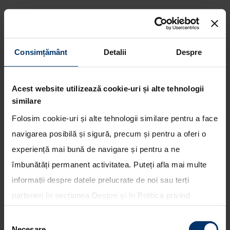
Consimțământ
Detalii
Despre
Acest website utilizează cookie-uri și alte tehnologii
Rezerva acum.
similare
Folosim cookie-uri și alte tehnologii similare pentru a face
navigarea posibilă și sigură, precum și pentru a oferi o
experiență mai bună de navigare și pentru a ne
îmbunătăți permanent activitatea. Puteți afla mai multe
informații despre datele prelucrate de noi sau terți
TUCSON N Line
parteneri în secțiunea
Despre
și în
Politica privind
utilizarea modulelor cookie
. Puteți opta în bloc pentru
Selecția
toate cookie-urile, una sau mai multe categorii sau să
Necesare