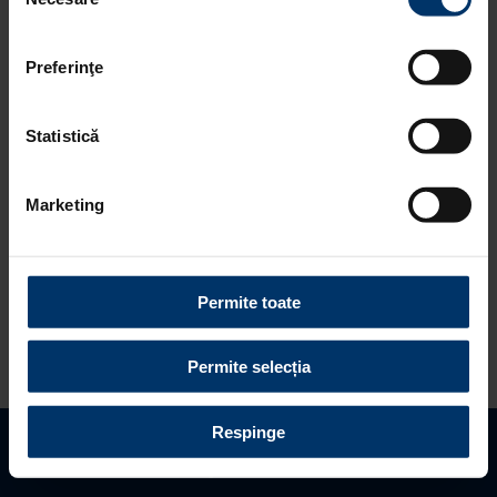
consimțământului
Judet distribuitor *
refuzați toate cookie-urile, apăsând butonul
corespunzător. Fac excepție cookie-urile necesare, care
Preferinţe
sunt activate automat, conform legislației în vigoare.
Distribuitor *
Statistică
Marketing
Nume *
Prenume *
Permite toate
Permite selecția
Telefon *
Respinge
Gaseste distribuitor
Programeaza vizita
Solicita oferta
Email *