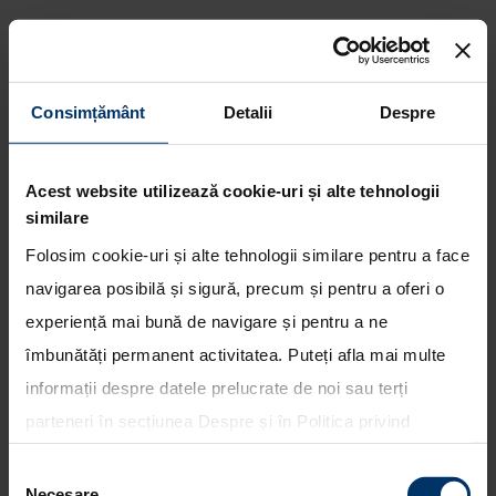
Consimțământ
Detalii
Despre
Solicita oferta pentru
Acest website utilizează cookie-uri și alte tehnologii
cumparare.
similare
Folosim cookie-uri și alte tehnologii similare pentru a face
navigarea posibilă și sigură, precum și pentru a oferi o
experiență mai bună de navigare și pentru a ne
îmbunătăți permanent activitatea. Puteți afla mai multe
informații despre datele prelucrate de noi sau terți
parteneri în secțiunea
Despre
și în
Politica privind
Pentru o oferta service (revizii,
utilizarea modulelor cookie
. Puteți opta în bloc pentru
piese de schimb, etc) va rugam
Selecția
toate cookie-urile, una sau mai multe categorii sau să
accesati
Necesare