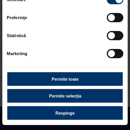
consimțământului
refuzați toate cookie-urile, apăsând butonul
Solicita oferta service
corespunzător. Fac excepție cookie-urile necesare, care
Preferinţe
sunt activate automat, conform legislației în vigoare.
Statistică
INSTER
Marketing
Judet distribuitor *
Permite toate
Distribuitor *
Permite selecția
Respinge
Nume *
Gaseste distribuitor
Programeaza vizita
Solicita oferta