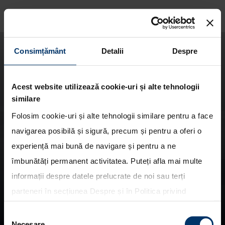
Consimțământ
Detalii
Despre
Acest website utilizează cookie-uri și alte tehnologii
similare
Folosim cookie-uri și alte tehnologii similare pentru a face
navigarea posibilă și sigură, precum și pentru a oferi o
experiență mai bună de navigare și pentru a ne
îmbunătăți permanent activitatea. Puteți afla mai multe
Noul BAYON.
informații despre datele prelucrate de noi sau terți
Pregatit pentru noi orizonturi.
parteneri în secțiunea
Despre
și în
Politica privind
utilizarea modulelor cookie
. Puteți opta în bloc pentru
Selecția
toate cookie-urile, una sau mai multe categorii sau să
Necesare