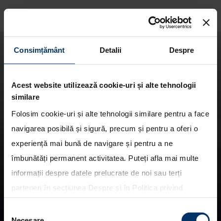
Consimțământ
Detalii
Despre
Acest website utilizează cookie-uri și alte tehnologii
similare
Folosim cookie-uri și alte tehnologii similare pentru a face
navigarea posibilă și sigură, precum și pentru a oferi o
experiență mai bună de navigare și pentru a ne
îmbunătăți permanent activitatea. Puteți afla mai multe
Caracteristici.
informații despre datele prelucrate de noi sau terți
Descopera Hyundai KONA.
parteneri în secțiunea
Despre
și în
Politica privind
utilizarea modulelor cookie
. Puteți opta în bloc pentru
Selecția
toate cookie-urile, una sau mai multe categorii sau să
Necesare