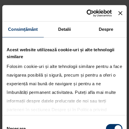
Consimțământ
Detalii
Despre
Acest website utilizează cookie-uri și alte tehnologii
Rezerva acum.
similare
Folosim cookie-uri și alte tehnologii similare pentru a face
navigarea posibilă și sigură, precum și pentru a oferi o
experiență mai bună de navigare și pentru a ne
îmbunătăți permanent activitatea. Puteți afla mai multe
informații despre datele prelucrate de noi sau terți
Model *
parteneri în secțiunea
Despre
și în
Politica privind
utilizarea modulelor cookie
. Puteți opta în bloc pentru
Selecția
toate cookie-urile, una sau mai multe categorii sau să
Necesare