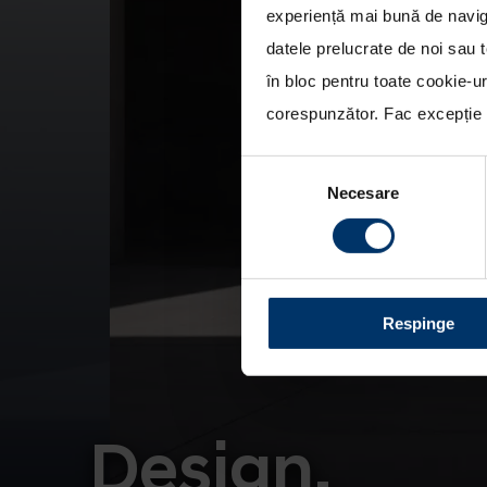
experiență mai bună de naviga
datele prelucrate de noi sau t
în bloc pentru toate cookie-u
corespunzător. Fac excepție c
Selecția
Necesare
consimțământului
Respinge
Design.