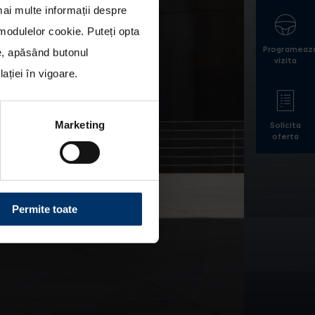
mai multe informații despre
a modulelor cookie
. Puteți opta
Programeaz
le, apăsând butonul
vizita
ției în vigoare.
Marketing
Solicita
oferta
Permite toate