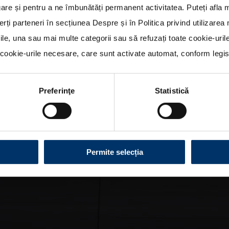
re și pentru a ne îmbunătăți permanent activitatea. Puteți afla 
erți parteneri în secțiunea
Despre
și în
Politica privind utilizare
rile, una sau mai multe categorii sau să refuzați toate cookie-uri
ookie-urile necesare, care sunt activate automat, conform legisla
Preferinţe
Statistică
Permite selecția