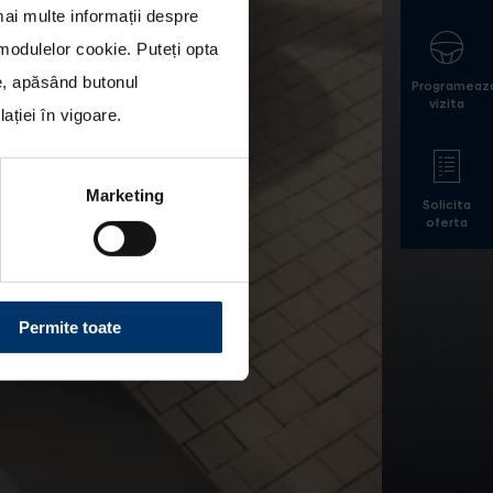
mai multe informații despre
a modulelor cookie
. Puteți opta
le, apăsând butonul
Programeaz
vizita
ției în vigoare.
Marketing
Solicita
oferta
Permite toate