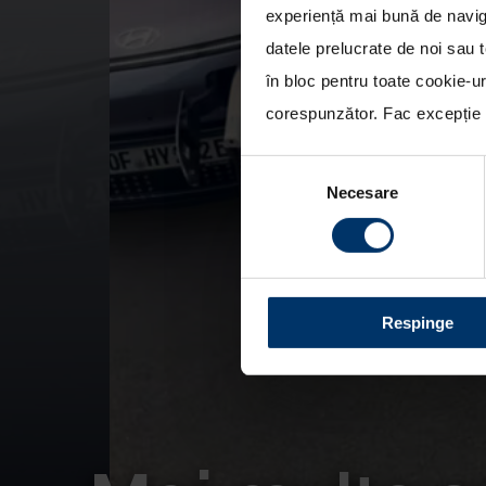
experiență mai bună de naviga
datele prelucrate de noi sau t
în bloc pentru toate cookie-u
corespunzător. Fac excepție c
Selecția
Necesare
consimțământului
Respinge