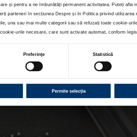
re și pentru a ne îmbunătăți permanent activitatea. Puteți afla 
erți parteneri în secțiunea
Despre
și în
Politica privind utilizare
rile, una sau mai multe categorii sau să refuzați toate cookie-uri
ookie-urile necesare, care sunt activate automat, conform legisla
Preferinţe
Statistică
Permite selecția