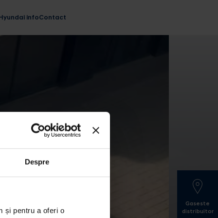
Hyundai info
Contact
Despre
Gaseste
 și pentru a oferi o
distribuitor